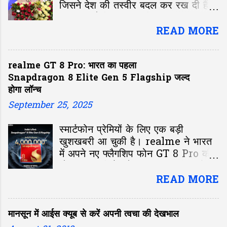
जिसने देश की तस्वीर बदल कर रख दी हैं।
आज हम मोदी सरकार की उन 10 प्रमुख
योजनाओं पर चर्चा करेंगे जो देश के आर्थिक
READ MORE
उत्थान में सकारात्मक भूमिका अदा कर रही
है।
realme GT 8 Pro: भारत का पहला
Snapdragon 8 Elite Gen 5 Flagship जल्द
होगा लॉन्च
September 25, 2025
स्मार्टफोन प्रेमियों के लिए एक बड़ी
खुशखबरी आ चुकी है। realme ने भारत
में अपने नए फ्लैगशिप फोन GT 8 Pro की
घोषणा कर दी है, जो बहुत जल्द बाजार में
उपलब्ध होगा। इस फोन की सबसे बड़ी
READ MORE
विशेषता यह है कि यह भारत का पहला
स्मार्टफोन होगा जिसमें Qualcomm का
मानसून में आईस क्यूब से करें अपनी त्वचा की देखभाल
नया Snapdragon 8 Elite Gen 5